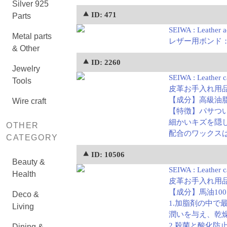
Silver 925
⯅ ID: 471
Parts
SEIWA : Leather a
Metal parts
レザー用ボンド：
& Other
⯅ ID: 2260
Jewelry
SEIWA : Leather c
Tools
皮革お手入れ用品
【成分】高級油
Wire craft
【特徴】パサつ
細かいキズを隠
OTHER
配合のワックス
CATEGORY
⯅ ID: 10506
Beauty &
SEIWA : Leather ca
Health
皮革お手入れ用品
【成分】馬油10
Deco &
1.加脂剤の中
Living
潤いを与え、乾
2.殺菌と酸化
Dining &