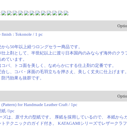
Opti
finish : Tokonole / 1 pc
売から50年以上経つロングセラー商品です。
バ仕上剤として、半世紀以上に渡り日本国内のみならず海外のクラ
集めています。
はコバ、トコ面を美しく、なめらかにする仕上剤の定番です。
配合し、コバ・床面の毛羽立ちを押さえ、美しく丈夫に仕上げます
、防汚効果も抜群です。
Opti
(Pattern) for Handmade Leather Craft / 1pc
型紙 /1pc
シリーズは、原寸大の型紙です。 厚紙を採用しているので、 本紙か
トテクニックのガイド付き。 KATAGAMIシリーズでレザークラ