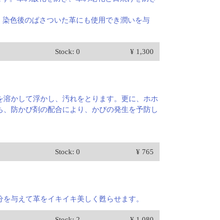
で、染色後のぱさついた革にも使用でき潤いを与
Stock: 0
¥ 1,300
を溶かして浮かし、汚れをとります。更に、ホホ
ち、防かび剤の配合により、かびの発生を予防し
Stock: 0
¥ 765
分を与えて革をイキイキ美しく甦らせます。
Stock: 2
¥ 1,080