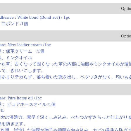
Opti
dhesive : White bond (Bond ace) / 1pc
白ボンド /1個
Opti
are: New leather cream /1pc
：保革クリーム /1個
脂、ミンクオイル
いた革、古くなって固くなった革の内部に油脂やミンクオイルが浸
して、きれいにします。
はあまりテカらず、落ち着いた艶を出し、ベタつきがなく、匂いも
re: Pure horse oil /1pc
： ピュアホースオイル /1個
0％
で最大の浸透力。素早く深くしみ込み、べたつかずさらっと仕上がり
燥を防ぎます。
防止作用。浸透した油膜が胞子や細菌を包み込み、カビの発生を防ぎ