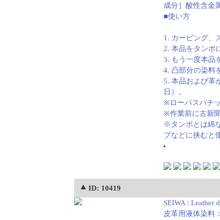
成分］酸性含金
■使い方
1. カービング
2. 本品をタン
3. もう一度本
4. 凸部分の
5. 本品および
日）。
※ローパスバチ
※作業前に古新
※タンポとは綿
プなどに挟むと
⯅ ID: 10419
SEIWA : Leather dy
皮革用液体染料：