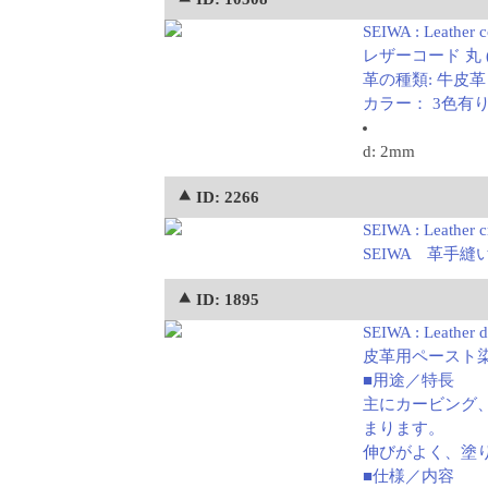
SEIWA : Leather 
レザーコード 丸 (
革の種類: 牛皮革
カラー： 3色有
d: 2mm
⯅ ID: 2266
SEIWA : Leather cr
SEIWA 革手
⯅ ID: 1895
SEIWA : Leather dy
皮革用ペースト染
■用途／特長
主にカービング
まります。
伸びがよく、塗
■仕様／内容