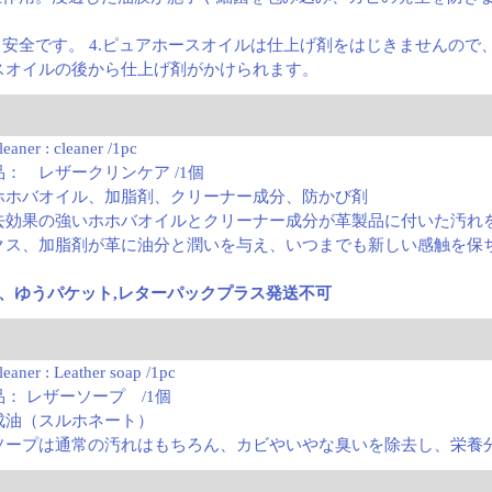
。
も安全です。 4.ピュアホースオイルは仕上げ剤をはじきませんの
スオイルの後から仕上げ剤がかけられます。
eaner : cleaner /1pc
： レザークリンケア /1個
ホホバオイル、加脂剤、クリーナー成分、防かび剤
去効果の強いホホバオイルとクリーナー成分が革製品に付いた汚れ
クス、加脂剤が革に油分と潤いを与え、いつまでも新しい感触を保
ス、ゆうパケット,レターパックプラス発送不可
leaner : Leather soap /1pc
： レザーソープ /1個
成油（スルホネート）
ソープは通常の汚れはもちろん、カビやいやな臭いを除去し、栄養