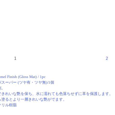
1
2
el Finish (Gloss Mat) / 1pc
スーパー (ツヤ有・ツヤ無)/1個
剤。
できれいな艶を保ち、水に濡れても色落ちせずに革を保護します。
ら塗るとより一層きれいな艶がでます。
クリル樹脂