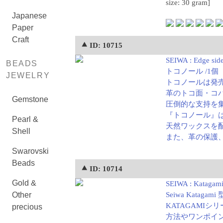
size: 30 gram]
Japanese
Paper
Craft
⯅ ID: 10715
SEIWA : Edge side 
BEADS
トコノール /1個
JEWELRY
トコノールは発
革のトコ面・コ
Gemstone
圧倒的な支持を
『トコノール』
Pearl &
天然ワックスを
Shell
また、革の保護
Swarovski
Beads
⯅ ID: 10714
Gold &
SEIWA : Katagami 
Other
Seiwa Katagami 
KATAGAMI
precious
方法やワンポイン