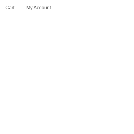
Cart
My Account