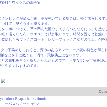
属染料とワックスの混合物
、スタンピングが済んだ後、革が乾いている場合は、軽く濡らします
ポにつけて手早くうすく塗ります。
品をタンポにつけて、革の凹んだ部分までまんべんなくたっぷり塗り
染料を軽く濡らした布（ウエス）で拭き取ります。時間を置くと乾燥
革が乾燥したらワックスコート、レザーフィックスなどの仕上げ剤を塗
ックで下染めしておくと、深みのあるアンティーク調の発色が得ら
聞紙などを下に敷くと、汚れ・飛散防止になります。
などの布地をきつく折りたたんだものです。不要なTシャツ等を10
使いやすくおすすめです。
Opti
e color : Roapas batik /1bottle
ローパスバチック /ビン