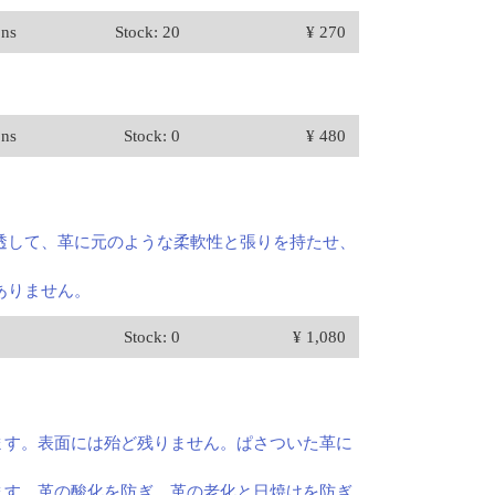
ons
Stock: 20
¥ 270
ons
Stock: 0
¥ 480
透して、革に元のような柔軟性と張りを持たせ、
ありません。
Stock: 0
¥ 1,080
ます。表面には殆ど残りません。ぱさついた革に
ます。革の酸化を防ぎ、革の老化と日焼けを防ぎ