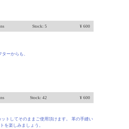
ons
Stock: 5
¥ 600
フターからも、
。
ons
Stock: 42
¥ 600
らカットしてそのままご使用頂けます。 革の手縫い
フトを楽しみましょう。