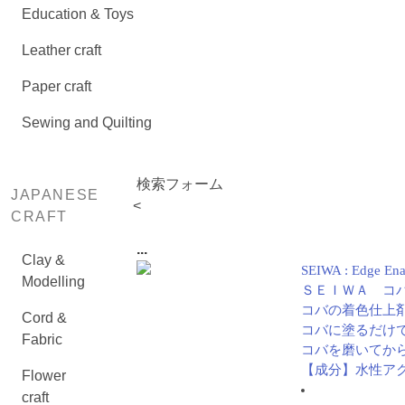
Education & Toys
Leather craft
Paper craft
Sewing and Quilting
検索フォーム
JAPANESE
<
CRAFT
...
Clay &
SEIWA : Edge Enam
Modelling
ＳＥＩＷＡ コバ
コバの着色仕上
Cord &
コバに塗るだけ
Fabric
コバを磨いてか
【成分】水性ア
Flower
craft