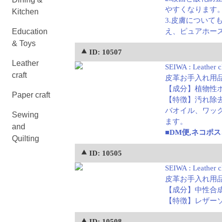
やすくなります
Kitchen
3.皮膚について
Education
え、ピュアホー
& Toys
⯅ ID: 10507
Leather
SEIWA : Leather cl
craft
皮革お手入れ用品
【成分】植物性
Paper craft
【特徴】汚れ除
バオイル、ワッ
Sewing
ます。
and
■DM便,ネコポ
Quilting
⯅ ID: 10505
SEIWA : Leather c
皮革お手入れ用品
【成分】中性合
【特徴】レザー
⯅ ID: 10508