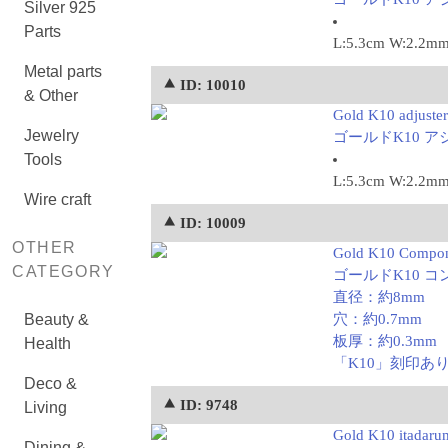
Silver 925
Parts
L:5.3cm W:2.2m
Metal parts
⯅ ID: 10010
& Other
Gold K10 adjuste
Jewelry
ゴールドK10 アジ
Tools
L:5.3cm W:2.2m
Wire craft
⯅ ID: 10009
OTHER
Gold K10 Compon
CATEGORY
ゴールドK10 コン
直径：約8mm
Beauty &
穴：約0.7mm
板厚：約0.3mm
Health
「K10」刻印あ
Deco &
⯅ ID: 9748
Living
Gold K10 itadaru
Dining &