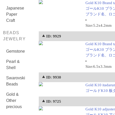
Gold K10 Brand t
Japanese
ゴールK10 ブラン
Paper
ブランド名、ロ
Craft
Size:5.2x4.2mm
BEADS
⯅ ID: 9929
JEWELRY
Gold K10 Brand ta
ゴールK10 ブラン
Gemstone
ブランド名、ロ
Pearl &
Size:6.5x3.3mm
Shell
⯅ ID: 9930
Swarovski
Beads
Gold K10 itadaru
ゴールドK10 板ダ
Gold &
Other
⯅ ID: 9725
precious
Gold K10 adjuste
ゴールドK10 アジ