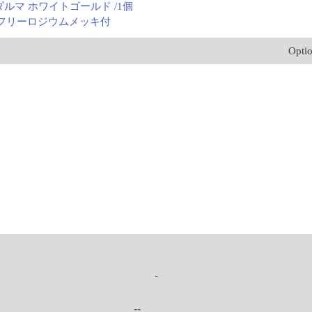
ダルマ ホワイトゴールド /1個
ルフリーロジウムメッキ付
Opti
-
--