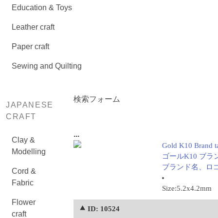
Education & Toys
Leather craft
Paper craft
Sewing and Quilting
検索フォーム
JAPANESE
CRAFT
...
Clay &
Gold K10 Brand t
Modelling
ゴールK10 ブラン
ブランド名、ロ
Cord &
Fabric
Size:5.2x4.2mm
Flower
⯅ ID: 10524
craft