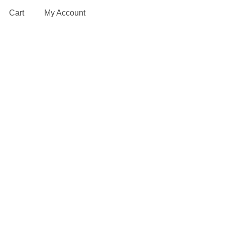
Cart
My Account