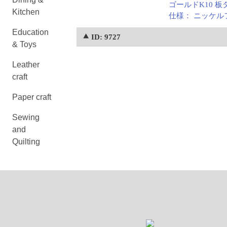
ゴールドK10 板
Kitchen
仕様： ニッケ
Education
⯅ ID: 9727
& Toys
Leather
craft
Paper craft
Sewing
and
Quilting