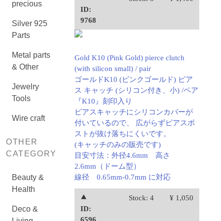
precious
ID:
9768
Silver 925
Parts
Metal parts
Gold K10 (Pink Gold) pierce clutch
& Other
(with silicon small) / pair
ゴールドK10 (ピンクゴールド) ピア
Jewelry
ス キャッチ (シリコン付き、小) /ペア
Tools
『K10』刻印入り
ピアスキャッチにシリコンカバーが
Wire craft
付いているので、 広がらずピアスポ
ストが抜け落ちにくいです。
OTHER
(キャッチのみの販売です)
CATEGORY
目安寸法：外径4.6mm 高さ
2.6mm（ドーム型）
Beauty &
線径 0.65mm-0.7mm に対応
Health
⯅
Stock: 4
¥ 1,050
Deco &
ID:
6596
Living