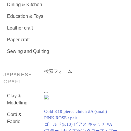
Dining & Kitchen
Education & Toys
Leather craft
Paper craft
Sewing and Quilting
検索フォーム
JAPANESE
CRAFT
...
Clay &
Modelling
Gold K10 pierce clutch #A (small)
Cord &
PINK ROSE / pair
Fabric
ゴールド(K10) ピアス キャッチ #A
(スモールサイズ)ピンクローズ・ゴー