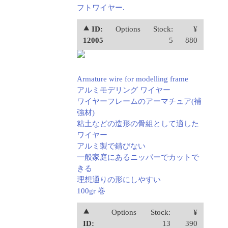
フトワイヤー.
⯅ ID:
Options
Stock:
¥
12005
5
880
Armature wire for modelling frame
アルミモデリング ワイヤー
ワイヤーフレームのアーマチュア(補
強材)
粘土などの造形の骨組として適した
ワイヤー
アルミ製で錆びない
一般家庭にあるニッパーでカットで
きる
理想通りの形にしやすい
100gr 巻
⯅
Options
Stock:
¥
ID:
13
390