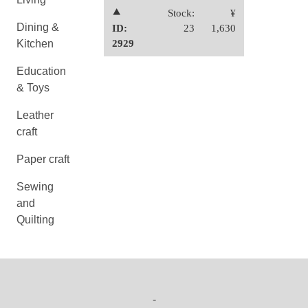
⯅
Stock:
¥
Dining &
ID:
23
1,630
Kitchen
2929
Education
& Toys
Leather
craft
Paper craft
Sewing
and
Quilting
-