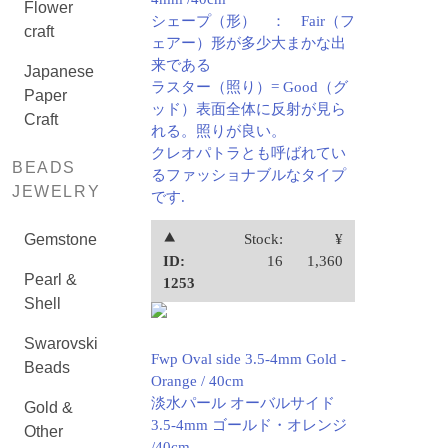
Flower
シェープ（形） ： Fair（フ
craft
ェアー）形が多少大まかな出
来である
Japanese
ラスター（照り）= Good（グ
Paper
ッド）表面全体に反射が見ら
Craft
れる。照りが良い。
クレオパトラとも呼ばれてい
BEADS
るファッショナブルなタイプ
JEWELRY
です.
Gemstone
⯅
Stock:
¥
ID:
16
1,360
Pearl &
1253
Shell
Swarovski
Fwp Oval side 3.5-4mm Gold -
Beads
Orange / 40cm
淡水パール オーバルサイド
Gold &
3.5-4mm ゴールド・オレンジ
Other
/40cm.