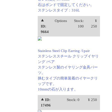
石はボンドで固定してください。
ステンレスタイプ：316L
⯅
Options
Stock:
¥
ID:
100
250
9664
Stainless Steel Clip Earring /1pair
ステンレススチール クリップイヤリ
ング /ペア
ステンレス製のイヤリング金具パー
ツ。
挟むタイプの簡単装着のイヤークリ
ップです。
10mmの石が入ります。
⯅ ID:
Stock: 0
¥ 250
17496