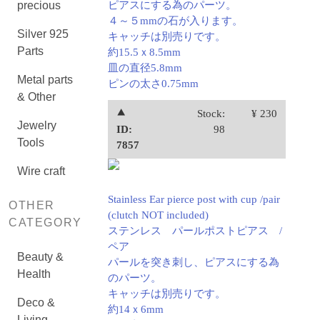
precious
ピアスにする為のパーツ。
４～５mmの石が入ります。
Silver 925
キャッチは別売りです。
Parts
約15.5ｘ8.5mm
皿の直径5.8mm
Metal parts
ピンの太さ0.75mm
& Other
⯅
Stock:
¥ 230
Jewelry
ID:
98
Tools
7857
Wire craft
Stainless Ear pierce post with cup /pair
OTHER
(clutch NOT included)
CATEGORY
ステンレス パールポストピアス /
ペア
Beauty &
パールを突き刺し、ピアスにする為
Health
のパーツ。
キャッチは別売りです。
Deco &
約14ｘ6mm
Living