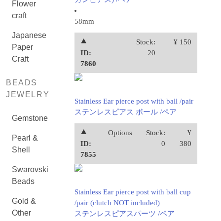
Flower
craft
58mm
Japanese
⯅
Stock:
¥ 150
Paper
ID:
20
Craft
7860
BEADS
JEWELRY
Stainless Ear pierce post with ball /pair
ステンレスピアス ボール /ペア
Gemstone
⯅
Options
Stock:
¥
Pearl &
ID:
0
380
Shell
7855
Swarovski
Beads
Stainless Ear pierce post with ball cup
Gold &
/pair (clutch NOT included)
Other
ステンレスピアスパーツ /ペア