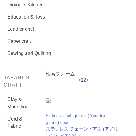
Dining & Kitchen
Education & Toys
Leather craft
Paper craft
Sewing and Quilting
検索フォーム
JAPANESE
<
1
2
>
CRAFT
...
Clay &
Modelling
Stainless chain pierce (American
Cord &
pierce) / pair
Fabric
ステンレス チェーンピアス (アメリ
カンピアス) /ペア