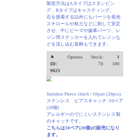
製造方法はAタイプはスタンピン
グ、Bタイプはキャスティング。
石を接着する以外にもパーツを発泡
スチロールや粘土などに刺して安定
させ、中にビーズや歯車パーツ、レ
ジン用ステッカーを入れてレジンな
どを流し込む装飾もできます。
⯅
Options
Stock:
¥
ID:
70
180
9823
Stainless Pierce clutch / 10pair (20pcs)
ステンレス ピアスキャッチ /10ペア
(20個)
アレルギーのでにくいステンレス製
のキャッチです。
こちらは10ペア(20個)の販売になり
ます。