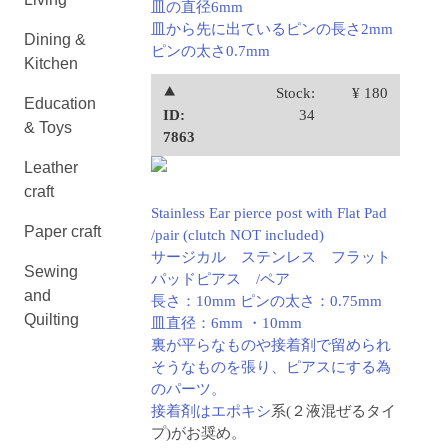
皿の直径6mm
皿から先に出ているピンの長さ2mm
Dining &
ピンの太さ0.7mm
Kitchen
⯅
Stock:
¥ 180
Education
ID:
34
& Toys
7863
Leather
craft
Stainless Ear pierce post with Flat Pad
Paper craft
/pair (clutch NOT included)
サージカル ステンレス フラット
Sewing
パッドピアス /ペア
and
長さ：10mm ピンの太さ：0.75mm
Quilting
皿直径：6mm ・10mm
裏が平らなものや接着剤で留められ
そうなものを張り、ピアスにする為
のパーツ。
接着剤は
エポキシ
系(２液混ぜるタイ
プ)がお奨め。