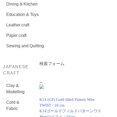
Dining & Kitchen
Education & Toys
Leather craft
Paper craft
Sewing and Quilting
検索フォーム
JAPANESE
CRAFT
...
Clay &
Modelling
K14 (GF) Gold filled Pattern Wire
Cord &
TWIST / 10 cm
Fabric
K14ゴールドフィルドパターンワイ
ヤーツイスト / 10cm