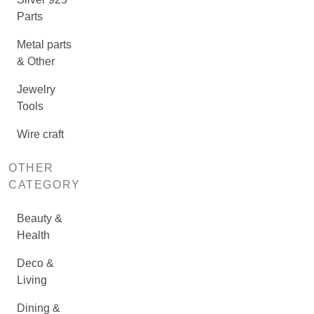
Parts
Metal parts
& Other
Jewelry
Tools
Wire craft
OTHER
CATEGORY
Beauty &
Health
Deco &
Living
Dining &